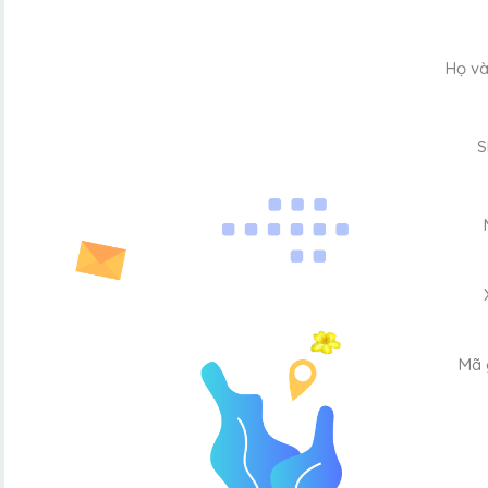
Họ và
S
Mã g