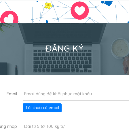
ĐĂNG KÝ
Email
Tôi chưa có email
ăng nhập