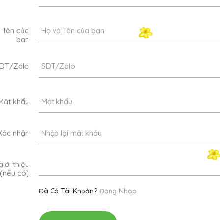
 Tên của
bạn
DT/Zalo
Mật khẩu
Xác nhận
iới thiệu
(nếu có)
Đã Có Tài Khoản?
Đăng Nhập